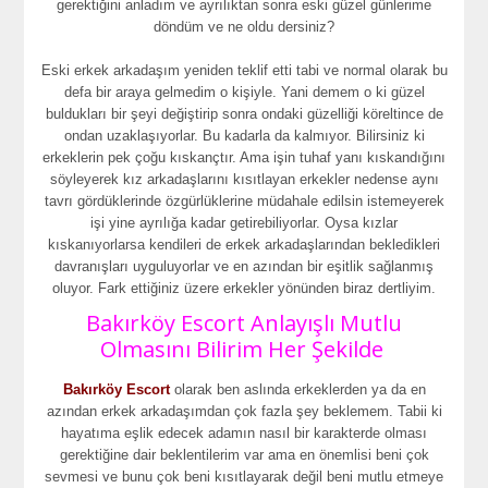
gerektiğini anladım ve ayrılıktan sonra eski güzel günlerime
döndüm ve ne oldu dersiniz?
Eski erkek arkadaşım yeniden teklif etti tabi ve normal olarak bu
defa bir araya gelmedim o kişiyle. Yani demem o ki güzel
buldukları bir şeyi değiştirip sonra ondaki güzelliği köreltince de
ondan uzaklaşıyorlar. Bu kadarla da kalmıyor. Bilirsiniz ki
erkeklerin pek çoğu kıskançtır. Ama işin tuhaf yanı kıskandığını
söyleyerek kız arkadaşlarını kısıtlayan erkekler nedense aynı
tavrı gördüklerinde özgürlüklerine müdahale edilsin istemeyerek
işi yine ayrılığa kadar getirebiliyorlar. Oysa kızlar
kıskanıyorlarsa kendileri de erkek arkadaşlarından bekledikleri
davranışları uyguluyorlar ve en azından bir eşitlik sağlanmış
oluyor. Fark ettiğiniz üzere erkekler yönünden biraz dertliyim.
Bakırköy Escort Anlayışlı Mutlu
Olmasını Bilirim Her Şekilde
Bakırköy Escort
olarak ben aslında erkeklerden ya da en
azından erkek arkadaşımdan çok fazla şey beklemem. Tabii ki
hayatıma eşlik edecek adamın nasıl bir karakterde olması
gerektiğine dair beklentilerim var ama en önemlisi beni çok
sevmesi ve bunu çok beni kısıtlayarak değil beni mutlu etmeye