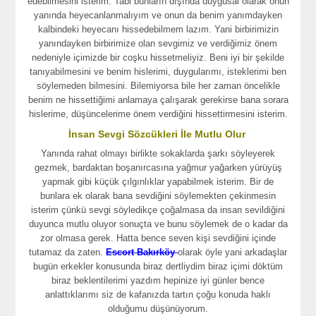
edebilmesini isterim. Tabi bunların dışında duygusal olarak onun
yanında heyecanlanmalıyım ve onun da benim yanımdayken
kalbindeki heyecanı hissedebilmem lazım. Yani birbirimizin
yanındayken birbirimize olan sevgimiz ve verdiğimiz önem
nedeniyle içimizde bir coşku hissetmeliyiz. Beni iyi bir şekilde
tanıyabilmesini ve benim hislerimi, duygularımı, isteklerimi ben
söylemeden bilmesini. Bilemiyorsa bile her zaman öncelikle
benim ne hissettiğimi anlamaya çalışarak gerekirse bana sorara
hislerime, düşüncelerime önem verdiğini hissettirmesini isterim.
İnsan Sevgi Sözcükleri İle Mutlu Olur
Yanında rahat olmayı birlikte sokaklarda şarkı söyleyerek
gezmek, bardaktan boşanırcasına yağmur yağarken yürüyüş
yapmak gibi küçük çılgınlıklar yapabilmek isterim. Bir de
bunlara ek olarak bana sevdiğini söylemekten çekinmesin
isterim çünkü sevgi söyledikçe çoğalmasa da insan sevildiğini
duyunca mutlu oluyor sonuçta ve bunu söylemek de o kadar da
zor olmasa gerek. Hatta bence seven kişi sevdiğini içinde
tutamaz da zaten.
Escort Bakırköy
olarak öyle yani arkadaşlar
bugün erkekler konusunda biraz dertliydim biraz içimi döktüm
biraz beklentilerimi yazdım hepinize iyi günler bence
anlattıklarımı siz de kafanızda tartın çoğu konuda haklı
olduğumu düşünüyorum.