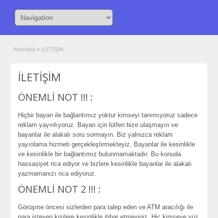
Anasayfa
»
İLETİŞİM
İLETİŞİM
ÖNEMLİ NOT !!! :
Hiçbir bayan ile bağlantımız yoktur kimseyi tanımıyoruz sadece
reklam yayınlıyoruz. Bayan için lütfen bize ulaşmayın ve
bayanlar ile alakalı soru sormayın. Biz yalnızca reklam
yayınlama hizmeti gerçekleştirmekteyiz. Bayanlar ile kesinlikle
ve kesinlikle bir bağlantımız bulunmamaktadır. Bu konuda
hassasiyet rica ediyor ve bizlere kesinlikle bayanlar ile alakalı
yazmamanızı rica ediyoruz.
ÖNEMLİ NOT 2 !!! :
Görüşme öncesi sizlerden para talep eden ve ATM aracılığı ile
para isteyen kişilere kesinlikle itibar etmeyiniz. Hiç kimseye yüz